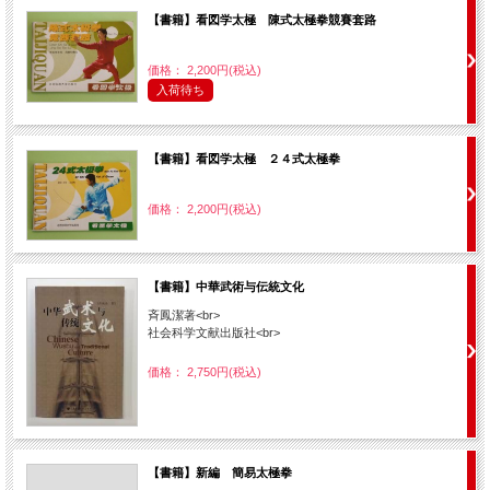
【書籍】看図学太極 陳式太極拳競賽套路
価格： 2,200円(税込)
入荷待ち
【書籍】看図学太極 ２４式太極拳
価格： 2,200円(税込)
【書籍】中華武術与伝統文化
斉鳳潔著<br>
社会科学文献出版社<br>
価格： 2,750円(税込)
【書籍】新編 簡易太極拳