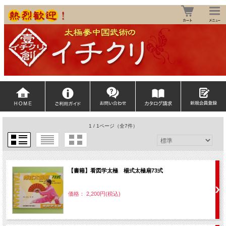
1 / 1ページ
（全7件）
【書籍】看図学太極 楊式太極扇73式
価格： 2,200円(税込)