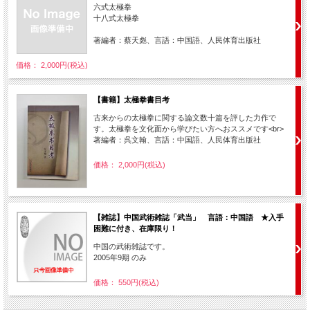
六式太極拳
十八式太極拳
著編者：蔡天彪、言語：中国語、人民体育出版社
価格： 2,000円(税込)
【書籍】太極拳書目考
古来からの太極拳に関する論文数十篇を評した力作で
す。太極拳を文化面から学びたい方へおススメです<br>
著編者：呉文翰、言語：中国語、人民体育出版社
価格： 2,000円(税込)
【雑誌】中国武術雑誌「武当」 言語：中国語 ★入手
困難に付き、在庫限り！
中国の武術雑誌です。
2005年9期 のみ
価格： 550円(税込)