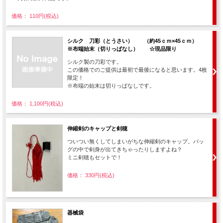
価格： 110円(税込)
シルク 刀彩（とうさい） （約45ｃｍ×45ｃｍ）
※布端始末（切りっぱなし） ☆現品限り
シルク製の刀彩です。
この価格でのご提供は最初で最後になると思います。4枚
限定！
※布端の始末は切りっぱなしです。
価格： 1,100円(税込)
伸縮剣のキャップと剣穂
ついつい無くしてしまいがちな伸縮剣のキャップ。バッ
グの中で剣身が出てきちゃったりしますよね？
ミニ剣穂もセットで！
価格： 330円(税込)
器械袋