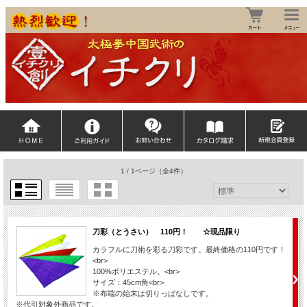
1 / 1ページ
（全4件）
刀彩（とうさい） 110円！ ☆現品限り
カラフルに刀術を彩る刀彩です。最終価格の110円です！
<br>
100%ポリエステル。<br>
サイズ：45cm角<br>
※布端の始末は切りっぱなしです。
※代引対象外商品です。