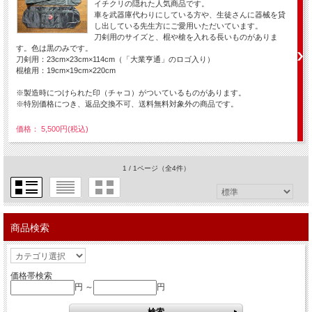
イチクリの隠れた人気商品です。
車を武器庫代わりにしている方や、生徒さんに器械を貸
し出している先生方にご愛用いただいています。
刀剣用のサイズと、棍や槍を入れる長いものがありま
す。色は黒のみです。
刀剣用：23cm×23cm×114cm（「大業亨通」のロゴ入り）
棍槍用：19cm×19cm×220cm
※製造時につけられた印（チャコ）がついているものがあります。
※特別価格につき、返品交換不可、送料無料対象外の商品です。
価格： 5,500円(税込)
1 / 1ページ
（全4件）
商品検索
価格帯検索
円 ～
円